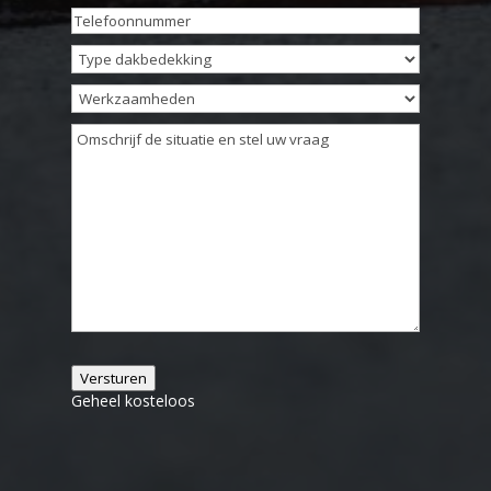
mailadres
(Vereist)
Telefoonnummer
(Vereist)
Type
dakbedekking
Werkzaamheden
Omschrijving
(Vereist)
Versturen
Geheel kosteloos