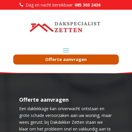
Dag en nacht bereikbaar:
085 303 2436

Offerte aanvragen
Offerte aanvragen
Een daklekkage kan onverwacht ontstaan en
grote schade veroorzaken aan uw woning, maar
wees gerust; bij Dakdekker Zetten staan we
klaar om het probleem snel en vakkundig aan te